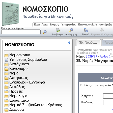
Ευρετήρια
Νόμος
Υπηρεσίες
Επικοινωνία-Υποστήριξη
Γρήγορη αναζήτηση:
Αναζήτηση
Αναζήτηση
Μενού
Εμφάνιση/απόκρυψη
35. Νομός…
Αναζ