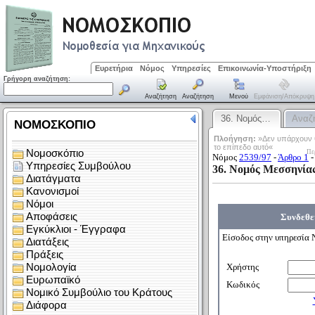
Ευρετήρια
Νόμος
Υπηρεσίες
Επικοινωνία-Υποστήριξη
Γρήγορη αναζήτηση:
Αναζήτηση
Αναζήτηση
Μενού
Εμφάνιση/απόκρυψη
36. Νομός…
Αναζ