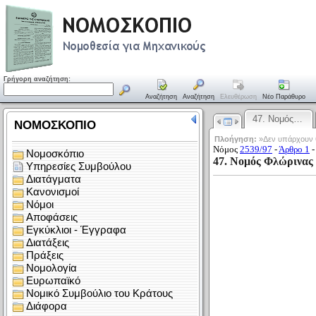
Γρήγορη αναζήτηση:
Αναζήτηση
Αναζήτηση
Ελευθέρωση
Νέο Παράθυρο
47. Νομός…