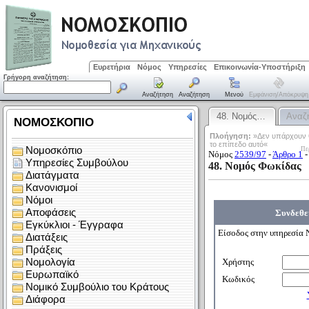
Ευρετήρια
Νόμος
Υπηρεσίες
Επικοινωνία-Υποστήριξη
Γρήγορη αναζήτηση:
Αναζήτηση
Αναζήτηση
Μενού
Εμφάνιση/απόκρυψη
48. Νομός…
Αναζ