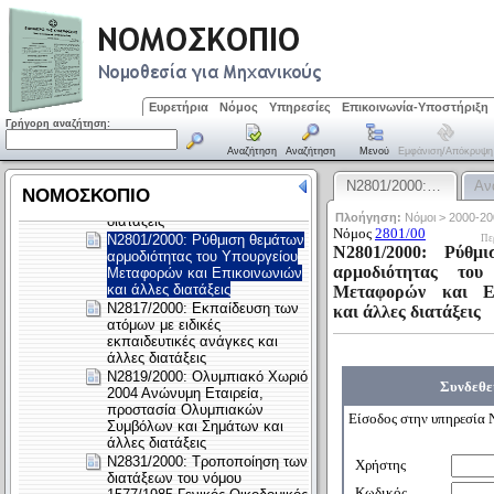
Ευρετήρια
Νόμος
Υπηρεσίες
Επικοινωνία-Υποστήριξη
Γρήγορη αναζήτηση:
Αναζήτηση
Αναζήτηση
Μενού
Εμφάνιση/απόκρυψη
Ν2801/2000:…
Αν