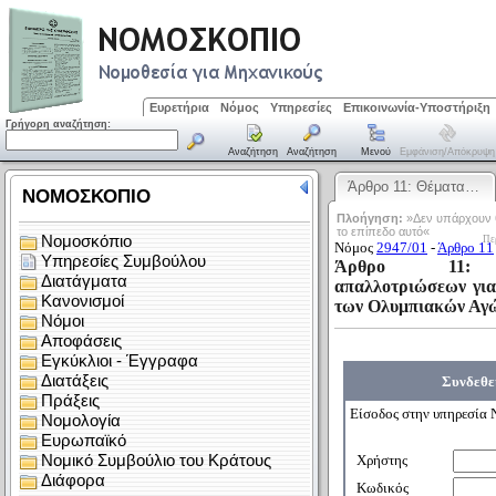
Ευρετήρια
Νόμος
Υπηρεσίες
Επικοινωνία-Υποστήριξη
Γρήγορη αναζήτηση:
Αναζήτηση
Αναζήτηση
Μενού
Εμφάνιση/απόκρυψη
Άρθρο 11: Θέματα…