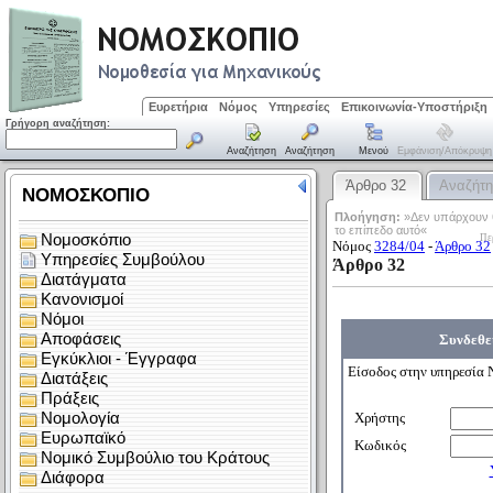
Ευρετήρια
Νόμος
Υπηρεσίες
Επικοινωνία-Υποστήριξη
Γρήγορη αναζήτηση:
Αναζήτηση
Αναζήτηση
Μενού
Εμφάνιση/απόκρυψη
Άρθρο 32
Αναζήτ