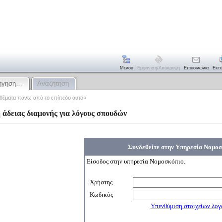
Μενού
Εμφάνιση/απόκρυψη
Επικοινωνία
Εκτ
ρήγηση…
Αναζήτηση