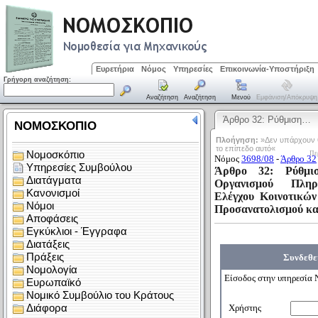
Ευρετήρια
Νόμος
Υπηρεσίες
Επικοινωνία-Υποστήριξη
Γρήγορη αναζήτηση:
Αναζήτηση
Αναζήτηση
Μενού
Εμφάνιση/απόκρυψη
Άρθρο 32: Ρύθμιση…