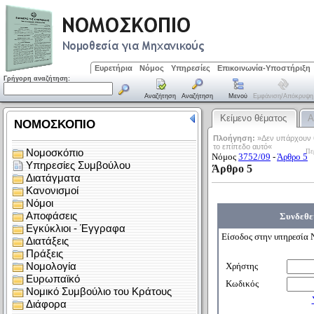
Ευρετήρια
Νόμος
Υπηρεσίες
Επικοινωνία-Υποστήριξη
Γρήγορη αναζήτηση:
Αναζήτηση
Αναζήτηση
Μενού
Εμφάνιση/απόκρυψη
Κείμενο θέματος
Α