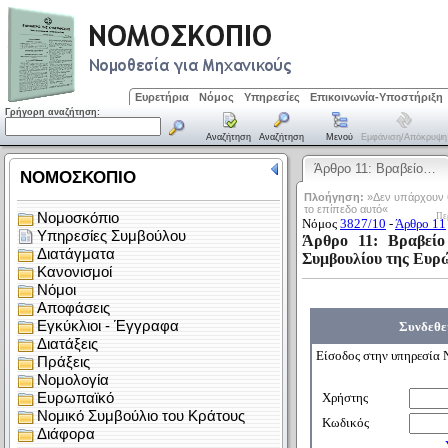
Ευρετήρια
Νόμος
Υπηρεσίες
Επικοινωνία-Υποστήριξη
Γρήγορη αναζήτηση:
Αναζήτηση
Αναζήτηση
Μενού
Εμφάνιση/απόκρυψη
Άρθρο 11: Βραβείο…