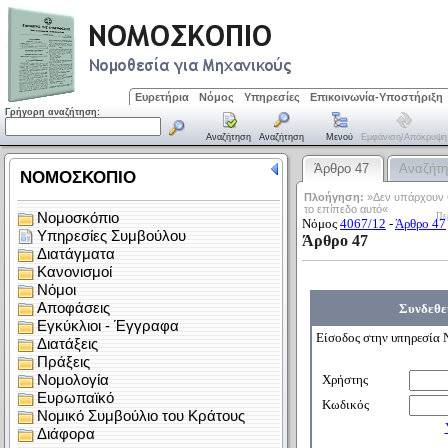
Ευρετήρια
Νόμος
Υπηρεσίες
Επικοινωνία-Υποστήριξη
Γρήγορη αναζήτηση:
Αναζήτηση
Αναζήτηση
Μενού
Εμφάνιση/απόκρυψη
Άρθρο 47
Αναζήτ