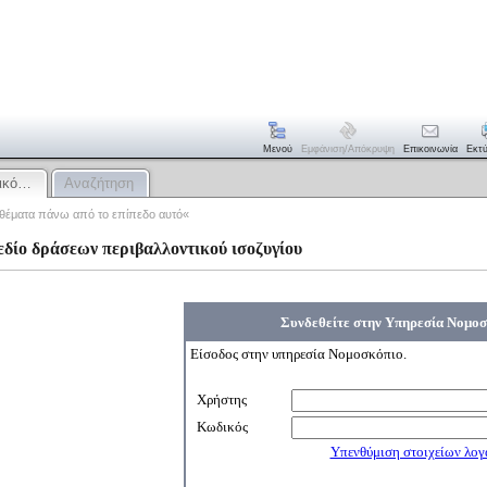
Μενού
Εμφάνιση/απόκρυψη
Επικοινωνία
Εκτ
ρικό…
Αναζήτηση