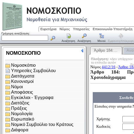
Ευρετήρια
Νόμος
Υπηρεσίες
Επικοινωνία-Υποστήριξη
Γρήγορη αναζήτηση:
Αναζήτηση
Αναζήτηση
Μενού
Εμφάνιση/απόκρυψη
Άρθρο 184:…
Ανα