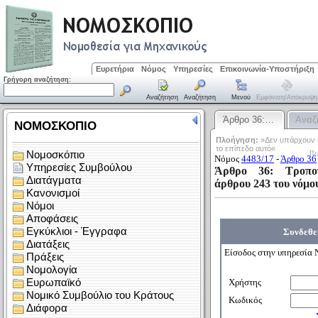
Ευρετήρια
Νόμος
Υπηρεσίες
Επικοινωνία-Υποστήριξη
Γρήγορη αναζήτηση:
Αναζήτηση
Αναζήτηση
Μενού
Εμφάνιση/απόκρυψη
Άρθρο 36:…
Αναζ