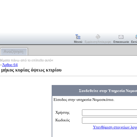
Μενού
Εμφάνιση/απόκρυψη
Επικοινωνία
Εκτ
Αναζήτηση