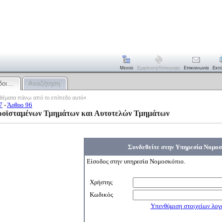
Μενού
Εμφάνιση/απόκρυψη
Επικοινωνία
Εκτ
δοι…
Αναζήτηση