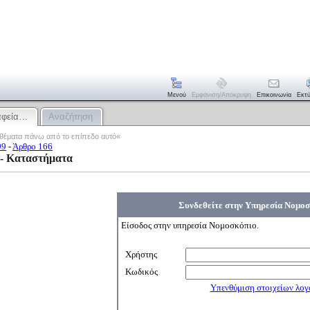
Μενού
Εμφάνιση/απόκρυψη
Επικοινωνία
Εκτ
αφεία…
Αναζήτηση