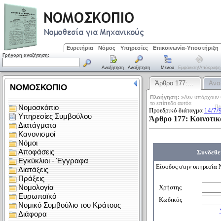
Ευρετήρια
Νόμος
Υπηρεσίες
Επικοινωνία-Υποστήριξη
Γρήγορη αναζήτηση:
Αναζήτηση
Αναζήτηση
Μενού
Εμφάνιση/απόκρυψη
Άρθρο 177:…
Ανα