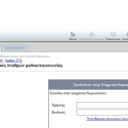
Μενού
Εμφάνιση/απόκρυψη
Επικοινωνία
Εκτ
Αναζήτηση