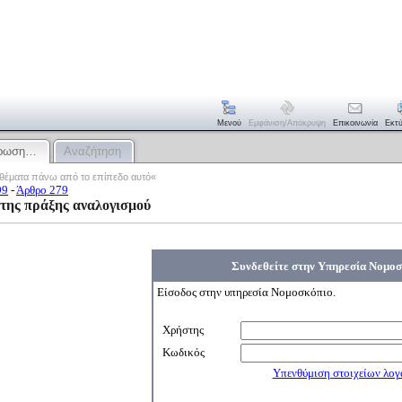
Μενού
Εμφάνιση/απόκρυψη
Επικοινωνία
Εκτ
ύρωση…
Αναζήτηση