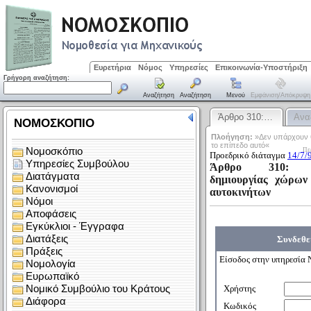
Ευρετήρια
Νόμος
Υπηρεσίες
Επικοινωνία-Υποστήριξη
Γρήγορη αναζήτηση:
Αναζήτηση
Αναζήτηση
Μενού
Εμφάνιση/απόκρυψη
Άρθρο 310:…
Ανα