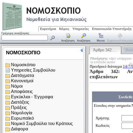
Ευρετήρια
Νόμος
Υπηρεσίες
Επικοινωνία-Υποστήριξη
Γρήγορη αναζήτηση:
Αναζήτηση
Αναζήτηση
Μενού
Εμφάνιση/απόκρυψη
Άρθρο 342:…
Ανα