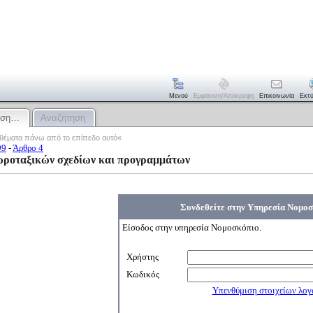
Μενού
Εμφάνιση/απόκρυψη
Επικοινωνία
Εκτ
ριση…
Αναζήτηση