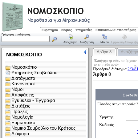
Ευρετήρια
Νόμος
Υπηρεσίες
Επικοινωνία-Υποστήριξη
Γρήγορη αναζήτηση:
Αναζήτηση
Αναζήτηση
Μενού
Εμφάνιση/απόκρυψη
Άρθρο 8
Αναζήτη