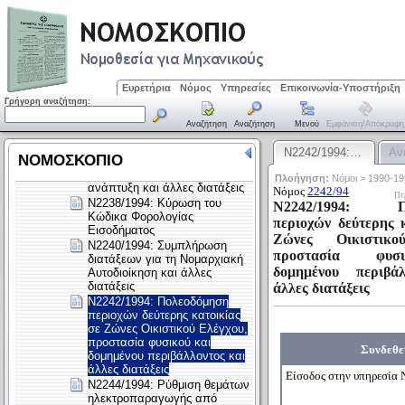
Ευρετήρια
Νόμος
Υπηρεσίες
Επικοινωνία-Υποστήριξη
Γρήγορη αναζήτηση:
Αναζήτηση
Αναζήτηση
Μενού
Εμφάνιση/απόκρυψη
Ν2242/1994:…
Αν