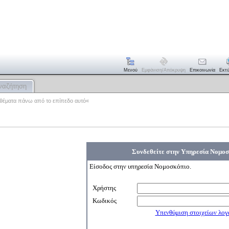
Μενού
Εμφάνιση/απόκρυψη
Επικοινωνία
Εκτ
ναζήτηση