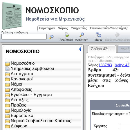
Ευρετήρια
Νόμος
Υπηρεσίες
Επικοινωνία-Υποστήριξη
Γρήγορη αναζήτηση:
Αναζήτηση
Αναζήτηση
Μενού
Εμφάνιση/απόκρυψη
Άρθρο 42:…
Αναζ