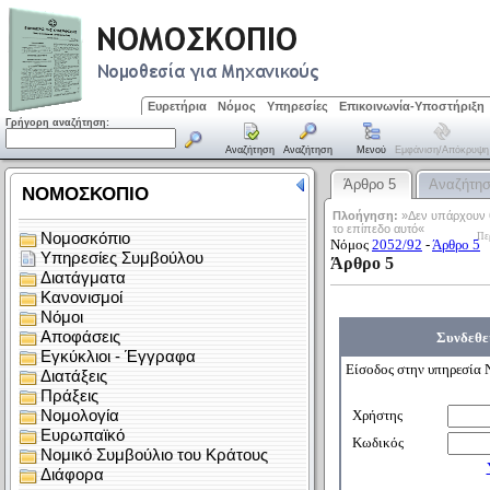
Ευρετήρια
Νόμος
Υπηρεσίες
Επικοινωνία-Υποστήριξη
Γρήγορη αναζήτηση:
Αναζήτηση
Αναζήτηση
Μενού
Εμφάνιση/απόκρυψη
Άρθρο 5
Αναζήτη