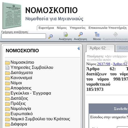
Ευρετήρια
Νόμος
Υπηρεσίες
Επικοινωνία-Υποστήριξη
Γρήγορη αναζήτηση:
Αναζήτηση
Αναζήτηση
Μενού
Εμφάνιση/απόκρυψη
Άρθρο 62:…
Αναζ