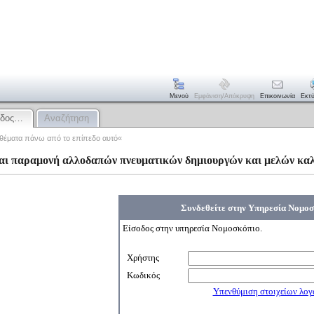
Μενού
Εμφάνιση/απόκρυψη
Επικοινωνία
Εκτ
οδος…
Αναζήτηση