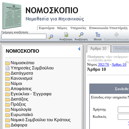
Ευρετήρια
Νόμος
Υπηρεσίες
Επικοινωνία-Υποστήριξη
Γρήγορη αναζήτηση:
Αναζήτηση
Αναζήτηση
Μενού
Εμφάνιση/απόκρυψη
Άρθρο 10
Αναζήτ