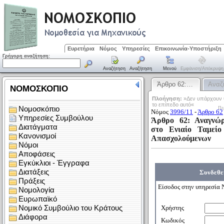
Ευρετήρια
Νόμος
Υπηρεσίες
Επικοινωνία-Υποστήριξη
Γρήγορη αναζήτηση:
Αναζήτηση
Αναζήτηση
Μενού
Εμφάνιση/απόκρυψη
Άρθρο 62:…
Αναζ