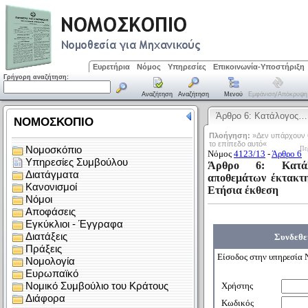
Ευρετήρια
Νόμος
Υπηρεσίες
Επικοινωνία-Υποστήριξη
Γρήγορη αναζήτηση:
Αναζήτηση
Αναζήτηση
Μενού
Εμφάνιση/απόκρυψη
Άρθρο 6: Κατάλογος…