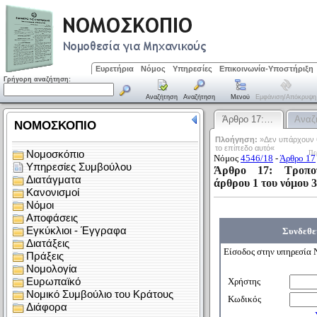
Ευρετήρια
Νόμος
Υπηρεσίες
Επικοινωνία-Υποστήριξη
Γρήγορη αναζήτηση:
Αναζήτηση
Αναζήτηση
Μενού
Εμφάνιση/απόκρυψη
Άρθρο 17:…
Αναζ