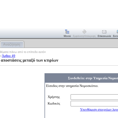
Μενού
Εμφάνιση/απόκρυψη
Επικοινωνία
Εκτ
Αναζήτηση