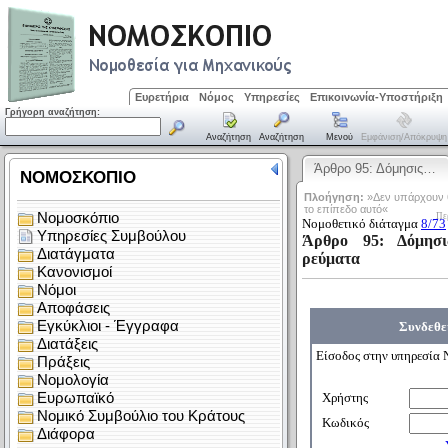
Ευρετήρια
Νόμος
Υπηρεσίες
Επικοινωνία-Υποστήριξη
Γρήγορη αναζήτηση:
Αναζήτηση
Αναζήτηση
Μενού
Εμφάνιση/απόκρυψη
Άρθρο 95: Δόμησις…