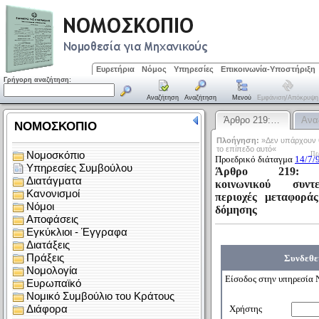
Ευρετήρια
Νόμος
Υπηρεσίες
Επικοινωνία-Υποστήριξη
Γρήγορη αναζήτηση:
Αναζήτηση
Αναζήτηση
Μενού
Εμφάνιση/απόκρυψη
Άρθρο 219:…
Ανα