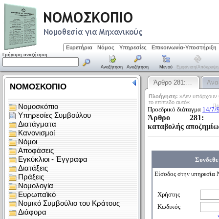
Ευρετήρια
Νόμος
Υπηρεσίες
Επικοινωνία-Υποστήριξη
Γρήγορη αναζήτηση:
Αναζήτηση
Αναζήτηση
Μενού
Εμφάνιση/απόκρυψη
Άρθρο 281:…
Ανα