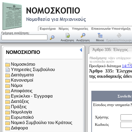
Ευρετήρια
Νόμος
Υπηρεσίες
Επικοινωνία-Υποστήριξη
Γρήγορη αναζήτηση:
Αναζήτηση
Αναζήτηση
Μενού
Εμφάνιση/απόκρυψη
Άρθρο 335: Έλεγχος…