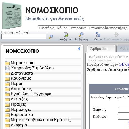
Ευρετήρια
Νόμος
Υπηρεσίες
Επικοινωνία-Υποστήριξη
Γρήγορη αναζήτηση:
Αναζήτηση
Αναζήτηση
Μενού
Εμφάνιση/απόκρυψη
Άρθρο 35:…
Αναζ