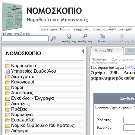
Ευρετήρια
Νόμος
Υπηρεσίες
Επικοινωνία-Υποστήριξη
Γρήγορη αναζήτηση:
Αναζήτηση
Αναζήτηση
Μενού
Εμφάνιση/απόκρυψη
Άρθρο 390:…
Ανα