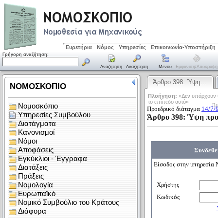
Ευρετήρια
Νόμος
Υπηρεσίες
Επικοινωνία-Υποστήριξη
Γρήγορη αναζήτηση:
Αναζήτηση
Αναζήτηση
Μενού
Εμφάνιση/απόκρυψη
Άρθρο 398: Ύψη…