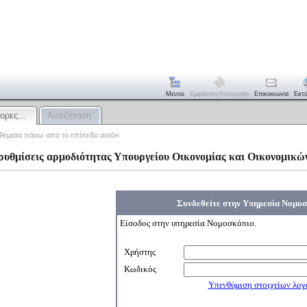
Μενού
Εμφάνιση/απόκρυψη
Επικοινωνία
Εκτ
φορες…
Αναζήτηση