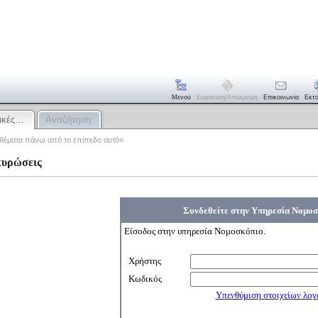
Μενού
Εμφάνιση/απόκρυψη
Επικοινωνία
Εκτ
νικές…
Αναζήτηση