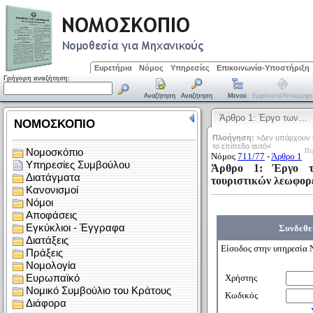
Ευρετήρια
Νόμος
Υπηρεσίες
Επικοινωνία-Υποστήριξη
Γρήγορη αναζήτηση:
Αναζήτηση
Αναζήτηση
Μενού
Εμφάνιση/απόκρυψη
Άρθρο 1: Έργο των…