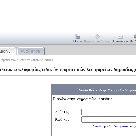
Μενού
Εμφάνιση/απόκρυψη
Επικοινωνία
Εκτ
κληση…
Αναζήτηση