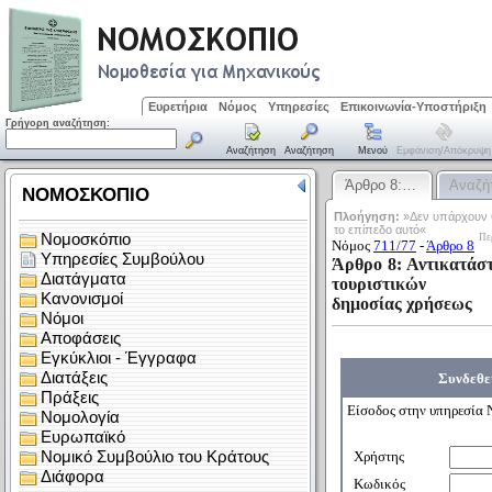
Ευρετήρια
Νόμος
Υπηρεσίες
Επικοινωνία-Υποστήριξη
Γρήγορη αναζήτηση:
Αναζήτηση
Αναζήτηση
Μενού
Εμφάνιση/απόκρυψη
Άρθρο 8:…
Αναζή