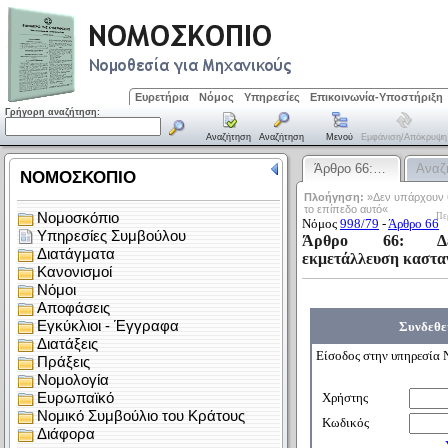
Ευρετήρια
Νόμος
Υπηρεσίες
Επικοινωνία-Υποστήριξη
Γρήγορη αναζήτηση:
Αναζήτηση
Αναζήτηση
Μενού
Εμφάνιση/απόκρυψη
Άρθρο 66:…
Αναζ