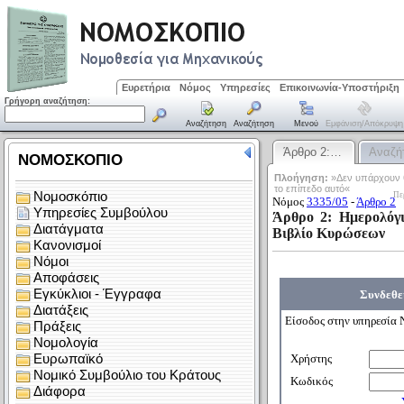
Ευρετήρια
Νόμος
Υπηρεσίες
Επικοινωνία-Υποστήριξη
Γρήγορη αναζήτηση:
Αναζήτηση
Αναζήτηση
Μενού
Εμφάνιση/απόκρυψη
Άρθρο 2:…
Αναζή